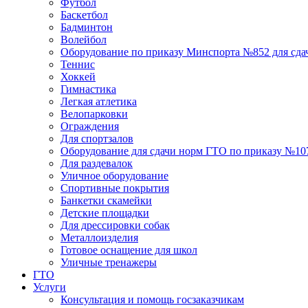
Футбол
Баскетбол
Бадминтон
Волейбол
Оборудование по приказу Минспорта №852 для сд
Теннис
Хоккей
Гимнастика
Легкая атлетика
Велопарковки
Ограждения
Для спортзалов
Оборудование для сдачи норм ГТО по приказу №107 
Для раздевалок
Уличное оборудование
Спортивные покрытия
Банкетки скамейки
Детские площадки
Для дреcсировки собак
Металлоизделия
Готовое оснащение для школ
Уличные тренажеры
ГТО
Услуги
Консультация и помощь госзаказчикам