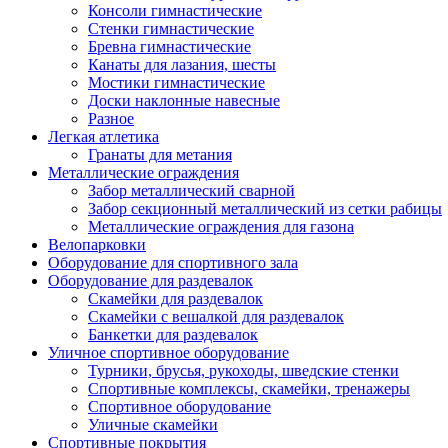
Консоли гимнастические
Стенки гимнастические
Бревна гимнастические
Канаты для лазания, шесты
Мостики гимнастические
Доски наклонные навесные
Разное
Легкая атлетика
Гранаты для метания
Металлические ограждения
Забор металлический сварной
Забор секционный металлический из сетки рабицы
Металлические ограждения для газона
Велопарковки
Оборудование для спортивного зала
Оборудование для раздевалок
Скамейки для раздевалок
Скамейки с вешалкой для раздевалок
Банкетки для раздевалок
Уличное спортивное оборудование
Турники, брусья, рукоходы, шведские стенки
Спортивные комплексы, скамейки, тренажеры
Спортивное оборудование
Уличные скамейки
Спортивные покрытия