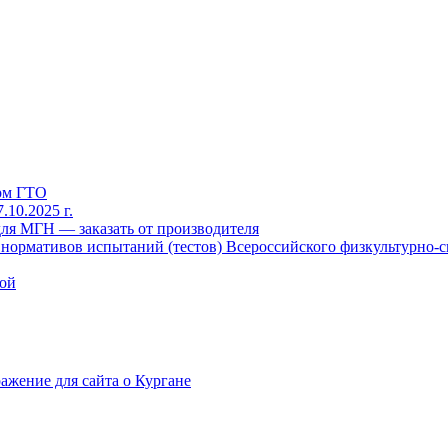
рм ГТО
10.2025 г.
для МГН — заказать от производителя
ормативов испытаний (тестов) Всероссийского физкультурно-сп
кой